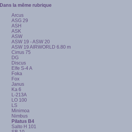
Dans la même rubrique
Arcus
ASG 29
ASH
ASK
ASW
ASW 19 - ASW 20
ASW 19 AIRWORLD 6.80 m
Cirrus 75
DG
Discus
Elfe S-4 A
Foka
Fox
Janus
Ka 6
L-213A
LO 100
LS
Minimoa
Nimbus
Pilatus B4
Salto H 101
SB 10