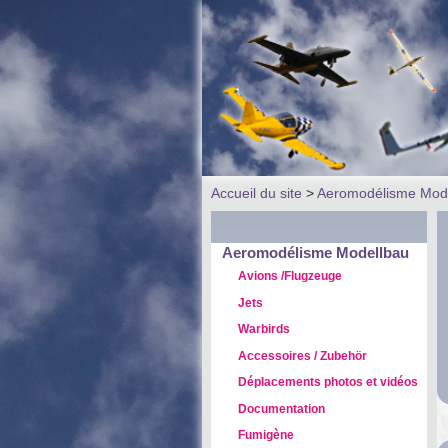
Accueil du site
>
Aeromodélisme Mod
Aeromodélisme Modellbau
Avions /Flugzeuge
Jets
Warbirds
Accessoires / Zubehör
Déplacements photos et vidéos
Documentation
Fumigène