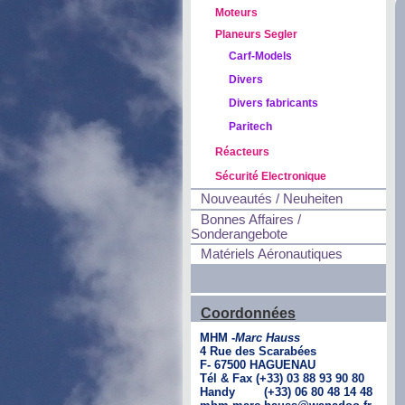
Moteurs
Planeurs Segler
Carf-Models
Divers
Divers fabricants
Paritech
Réacteurs
Sécurité Electronique
Nouveautés / Neuheiten
Bonnes Affaires /
Sonderangebote
Matériels Aéronautiques
Coordonnées
MHM -
Marc Hauss
4 Rue des Scarabées
F- 67500 HAGUENAU
Tél & Fax (+33) 03 88 93 90 80
Handy (+33) 06 80 48 14 48