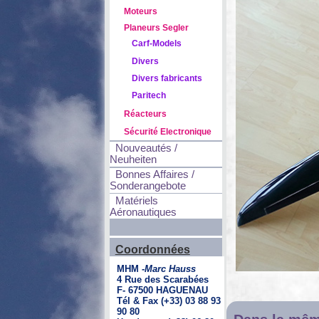
Moteurs
Planeurs Segler
Carf-Models
Divers
Divers fabricants
Paritech
Réacteurs
Sécurité Electronique
Nouveautés /
Neuheiten
Bonnes Affaires /
Sonderangebote
Matériels
Aéronautiques
Coordonnées
MHM -
Marc Hauss
4 Rue des Scarabées
F- 67500 HAGUENAU
Tél & Fax (+33) 03 88 93
90 80