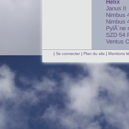
Helix
Janus II
Nimbus 
Nimbus 
PylÃ´ne 
SZD 54 
Ventus 
|
Se connecter
|
Plan du site
|
Mentions l