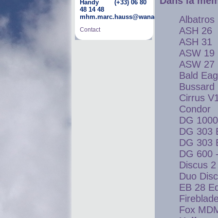
Dans la mêm
Handy (+33) 06 80
48 14 48
mhm.marc.hauss@wanadoo.fr
Albatros
ASH 26
Contact
ASH 31
ASW 19
ASW 27
Bald Eag
Bussard
Cirrus V
Condor
DG 1000
DG 303 E
DG 303 E
DG 600 -
Discus 2
Duo Dis
EB 28 Ed
Fireblad
Fox MD