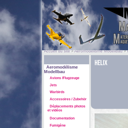
Accueil du site
>
Aeromodélisme Modellbau
>
Helix
Aeromodélisme
Modellbau
Avions /Flugzeuge
Jets
Warbirds
Accessoires / Zubehör
Déplacements photos
et vidéos
Documentation
Fumigène