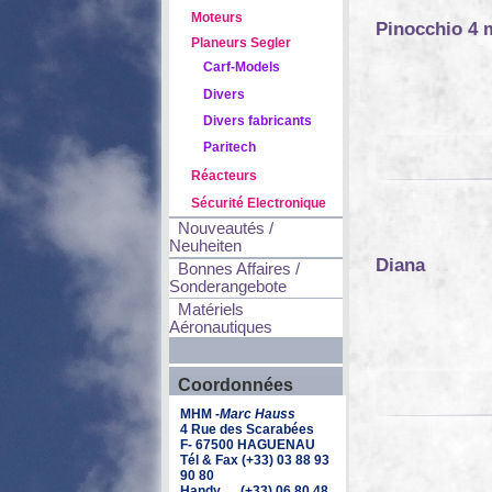
Moteurs
Pinocchio 4 
Planeurs Segler
Carf-Models
Divers
Divers fabricants
Paritech
Réacteurs
Sécurité Electronique
Nouveautés /
Neuheiten
Diana
Bonnes Affaires /
Sonderangebote
Matériels
Aéronautiques
Coordonnées
MHM -
Marc Hauss
4 Rue des Scarabées
F- 67500 HAGUENAU
Tél & Fax (+33) 03 88 93
90 80
Handy (+33) 06 80 48