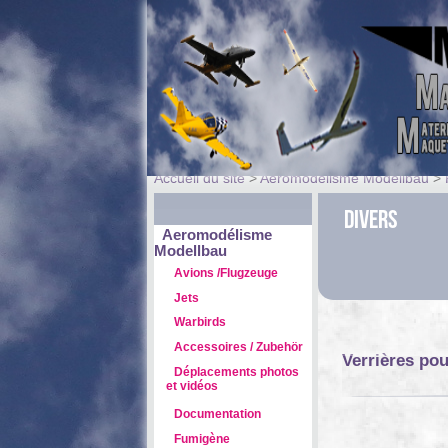
Accueil du site
>
Aeromodélisme Modellbau
>
Divers
Aeromodélisme
Modellbau
Avions /Flugzeuge
Jets
Warbirds
Accessoires / Zubehör
Verrières pou
Déplacements photos
et vidéos
Documentation
Fumigène