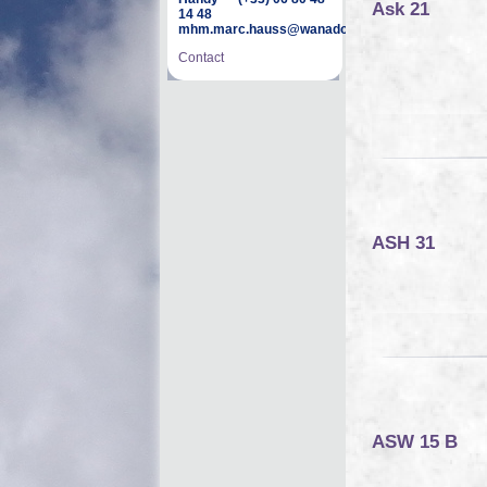
Ask 21
14 48
mhm.marc.hauss@wanadoo.fr
Contact
ASH 31
ASW 15 B