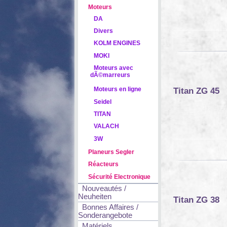
Moteurs
DA
Divers
KOLM ENGINES
MOKI
Moteurs avec
dÃ©marreurs
Titan ZG 45
Moteurs en ligne
Seidel
TITAN
VALACH
3W
Planeurs Segler
Réacteurs
Sécurité Electronique
Nouveautés /
Neuheiten
Titan ZG 38
Bonnes Affaires /
Sonderangebote
Matériels