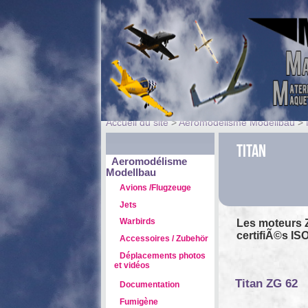
Accueil du site
>
Aeromodélisme Modellbau
>
TITAN
Aeromodélisme
Modellbau
Avions /Flugzeuge
Jets
Warbirds
Les moteurs 
certifiÃ©s IS
Accessoires / Zubehör
Déplacements photos
et vidéos
Titan ZG 62
Documentation
Fumigène