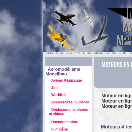
Accueil du site
>
Aeromodélisme Modellbau
>
Moteurs en 
Aeromodélisme
Modellbau
Avions /Flugzeuge
Jets
Warbirds
Moteur en lig
Moteur en li
Accessoires / Zubehör
Moteur en li
Déplacements photos
et vidéos
Documentation
Moteurs 4 t
Fumigène