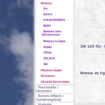
Moteurs
DA
Divers
KOLM ENGINES
MOKI
Moteurs avec
dÃ©marreurs
Moteurs en ligne
3W 110i R2 -
Seidel
TITAN
VALACH
3W
Planeurs Segler
Moteur en li
Réacteurs
Sécurité Electronique
Nouveautés /
Neuheiten
Bonnes Affaires /
Sonderangebote
Matériels