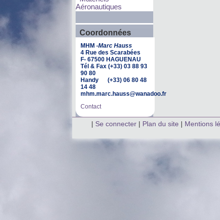
Aéronautiques
Coordonnées
MHM -
Marc Hauss
4 Rue des Scarabées
F- 67500 HAGUENAU
Tél & Fax (+33) 03 88 93
90 80
Handy (+33) 06 80 48
14 48
mhm.marc.hauss@wanadoo.fr
Contact
|
Se connecter
|
Plan du site
|
Mentions l