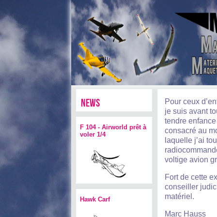
news
Pour ceux d’en
je suis avant 
tendre enfance 
F 104 - Airworld prêt à
consacré au mo
voler 1/4
laquelle j’ai to
radiocommandé.
voltige avion g
Fort de cette 
conseiller judi
matériel.
Hawk Carf
Marc Hauss