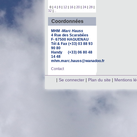
0
|
4
|
8
|
12
|
16
|
20
|
24
|
28
|
32
|
...
Coordonnées
MHM -
Marc Hauss
4 Rue des Scarabées
F- 67500 HAGUENAU
Tél & Fax (+33) 03 88 93
90 80
Handy (+33) 06 80 48
14 48
mhm.marc.hauss@wanadoo.fr
Contact
|
Se connecter
|
Plan du site
|
Mentions l