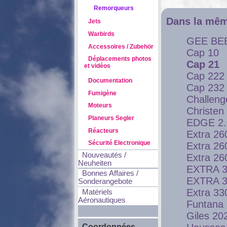
Remorqueurs
Dans la mêm
Jets
Warbirds
GEE BE
Accessoires / Zubehör
Cap 10
Déplacements photos
Cap 21
et vidéos
Cap 222
Documentation
Cap 232
Fumigène
Challenge
Moteurs
Christen
Planeurs Segler
EDGE 2
Réacteurs
Extra 26
Sécurité Electronique
Extra 26
Nouveautés /
Extra 26
Neuheiten
EXTRA 3
Bonnes Affaires /
EXTRA 3
Sonderangebote
Extra 3
Matériels
Aéronautiques
Funtana
Giles 20
Coordonnées