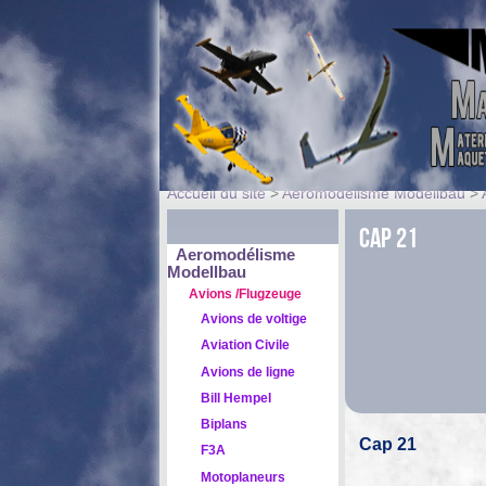
Accueil du site
>
Aeromodélisme Modellbau
>
Cap 21
Aeromodélisme
Modellbau
Avions /Flugzeuge
Avions de voltige
Aviation Civile
Avions de ligne
Bill Hempel
Biplans
Cap 21
F3A
Motoplaneurs