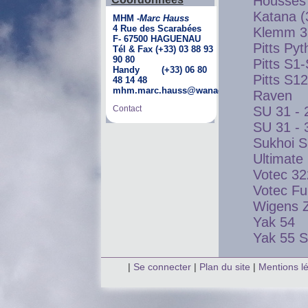
Housses
Katana (
MHM -
Marc Hauss
4 Rue des Scarabées
Klemm 3
F- 67500 HAGUENAU
Pitts Py
Tél & Fax (+33) 03 88 93
90 80
Pitts S1
Handy (+33) 06 80
Pitts S1
48 14 48
mhm.marc.hauss@wanadoo.fr
Raven
SU 31 - 
Contact
SU 31 - 
Sukhoi S
Ultimate
Votec 32
Votec F
Wigens 
Yak 54
Yak 55 
|
Se connecter
|
Plan du site
|
Mentions l