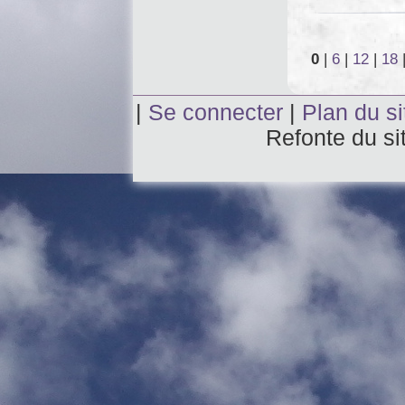
0
|
6
|
12
|
18
|
Se connecter
|
Plan du si
Refonte du si