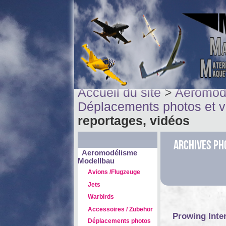
Accueil du site
>
Aeromod
Déplacements photos et v
reportages, vidéos
Archives ph
Aeromodélisme
Modellbau
Avions /Flugzeuge
Jets
Warbirds
Accessoires / Zubehör
Prowing Inter
Déplacements photos