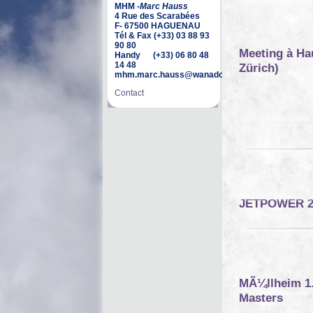
MHM -
Marc Hauss
4 Rue des Scarabées
F- 67500 HAGUENAU
Tél & Fax (+33) 03 88 93
90 80
Meeting à Ha
Handy (+33) 06 80 48
14 48
Zürich)
mhm.marc.hauss@wanadoo.fr
Contact
JETPOWER 2
MÃ¼llheim 1.
Masters