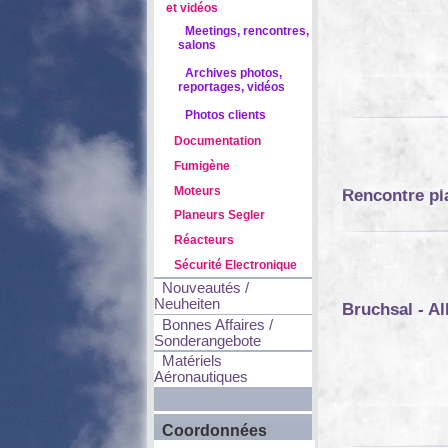
et vidéos
Meetings, rencontres,
salons
Archives photos,
reportages, vidéos
Photos clients
Documentation
Fumigène
Moteurs
Rencontre pla
Planeurs Segler
Réacteurs
Sécurité Electronique
Nouveautés /
Neuheiten
Bruchsal - Al
Bonnes Affaires /
Sonderangebote
Matériels
Aéronautiques
Coordonnées