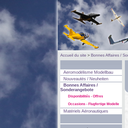
Accueil du site
>
Bonnes Affaires / S
Aeromodélisme Modellbau
Nouveautés / Neuheiten
Bonnes Affaires /
Sonderangebote
Disponibilités - Offres
Occasions - Flugfertige Modelle
Matériels Aéronautiques