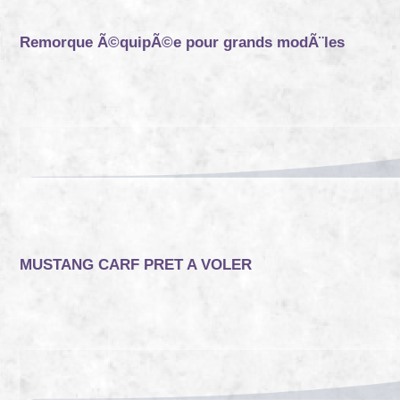
Remorque Ã©quipÃ©e pour grands modÃ¨les
MUSTANG CARF PRET A VOLER