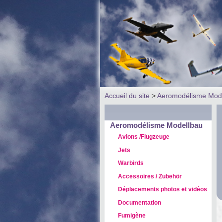
Accueil du site
>
Aeromodélisme Mod
Aeromodélisme Modellbau
Avions /Flugzeuge
Jets
Warbirds
Accessoires / Zubehör
Déplacements photos et vidéos
Documentation
Fumigène