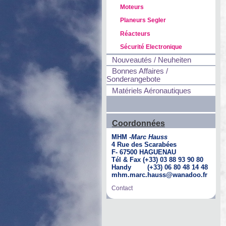
Moteurs
Planeurs Segler
Réacteurs
Sécurité Electronique
Nouveautés / Neuheiten
Bonnes Affaires /
Sonderangebote
Matériels Aéronautiques
Coordonnées
MHM -
Marc Hauss
4 Rue des Scarabées
F- 67500 HAGUENAU
Tél & Fax (+33) 03 88 93 90 80
Handy (+33) 06 80 48 14 48
mhm.marc.hauss@wanadoo.fr
Contact